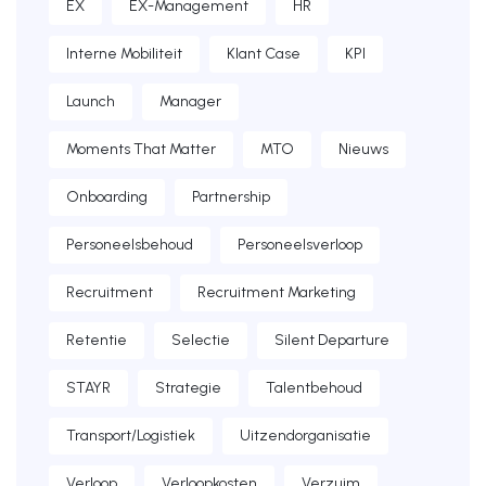
EX
EX-Management
HR
Interne Mobiliteit
Klant Case
KPI
Launch
Manager
Moments That Matter
MTO
Nieuws
Onboarding
Partnership
Personeelsbehoud
Personeelsverloop
Recruitment
Recruitment Marketing
Retentie
Selectie
Silent Departure
STAYR
Strategie
Talentbehoud
Transport/Logistiek
Uitzendorganisatie
Verloop
Verloopkosten
Verzuim